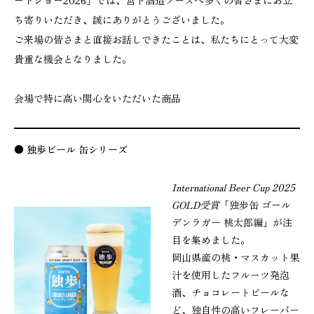
ードショー2026」では、宮下酒造ブースへ多くの皆さまにお立
ち寄りいただき、誠にありがとうございました。
ご来場の皆さまと直接お話しできたことは、私たちにとって大変
貴重な機会となりました。
会場で特に高い関心をいただいた商品
● 独歩ビール 缶シリーズ
International Beer Cup 2025
GOLD受賞
「独歩缶 ゴール
デンラガー 桃太郎編」が注
目を集めました。
岡山県産の桃・マスカット果
汁を使用したフルーツ発泡
酒、チョコレートビールな
ど、独自性の高いフレーバー