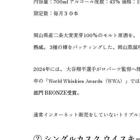
内容量：700ml アルコール度数：43% 価格：1
限定数：毎月３０本
岡山県産二条大麦麦芽100%のモルト原酒を、
熟成
。 3種の樽をバッティングした、岡山蒸
2024年には、 大谷翔平選手がロバーツ監督へ
年の「World Whiskies Awards（WWA）」で
部門 BRONZE受賞
。
通常インターネット販売をしていないトリプル
② シングルカスク ウイスキー