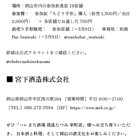
場所
：岡山市内の参加飲食店 19店舗
参加費
： 参加証「ちどり手形」購入（前売 1,500円／当日
2,000円） ＋ 各店舗でお通し代 700円
前売り手形販売
： 参加店舗（〜5月9日） 事務局：和酒
Bar Iwatsuki（〜5月9日） @washubar_iwatsuki
詳細は公式アカウントをご確認ください。
@chidoriashiinokayama
■ 宮下酒造株式会社
岡山県岡山市中区西川原184 ［営業時間］平日 9:00〜17:00
［TEL］086-272-5594 ［HP］https://www.msb.co.jp/
ぜひ「ハレまち酒場 我流たつみ 幸町店」様へお立ち寄りいただ
き、
日本酒と料理、そして岡山の酒文化をお楽しみください。