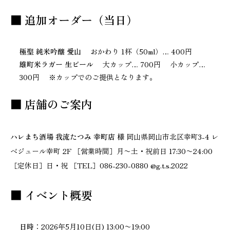
■ 追加オーダー（当日）
極聖 純米吟醸 愛山
おかわり 1杯（50ml）… 400円
雄町米ラガー 生ビール
大カップ… 700円 小カップ…
300円 ※カップでのご提供となります。
■ 店舗のご案内
ハレまち酒場 我流たつみ 幸町店 様
岡山県岡山市北区幸町3-4 レ
ベジュール幸町 2F ［営業時間］月〜土・祝前日 17:30〜24:00
［定休日］日・祝 ［TEL］086-230-0880 @g.t.s.2022
■ イベント概要
日時
：2026年5月10日(日) 13:00〜19:00