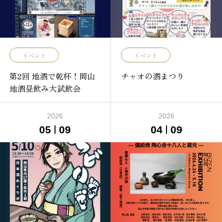
イベント
イベント
第2回 地酒で乾杯！岡山
チャオの酒まつり
地酒昼飲み大試飲会
2026
2026
05
09
04
09